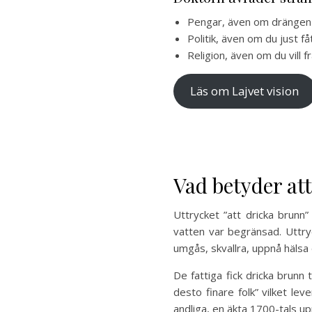
Pengar, även om drängen 
Politik, även om du just 
Religion, även om du vill 
Läs om Lajvet vision
Vad betyder at
Uttrycket ”att dricka brunn” 
vatten var begränsad. Uttry
umgås, skvallra, uppnå hälsa o
De fattiga fick dricka brunn 
desto finare folk” vilket lev
andliga, en äkta 1700-tals up