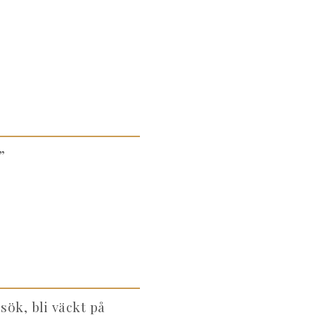
”
sök, bli väckt på