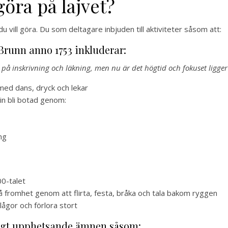
göra på lajvet?
 du vill göra. Du som deltagare inbjuden till aktiviteter såsom att:
runn anno 1753 inkluderar:
it på inskrivning och läkning, men nu är det högtid och fokuset ligger
med dans, dryck och lekar
in bli botad genom:
ng
0-talet
 fromhet genom att flirta, festa, bråka och tala bakom ryggen
 lågor och förlora stort
ngt upphetsande ämnen såsom: