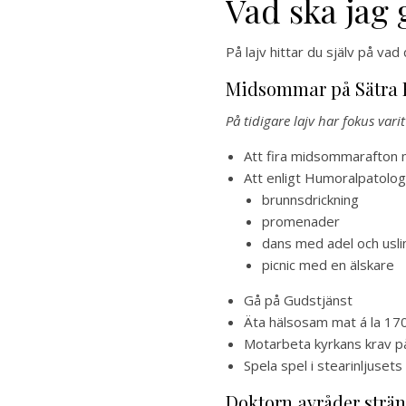
Vad ska jag 
På lajv hittar du själv på vad
Midsommar på Sätra B
På tidigare lajv har fokus var
Att fira midsommarafton 
Att enligt Humoralpatolog
brunnsdrickning
promenader
dans med adel och usli
picnic med en älskare
Gå på Gudstjänst
Äta hälsosam mat á la 170
Motarbeta kyrkans krav på
Spela spel i stearinljusets
Doktorn avråder strä