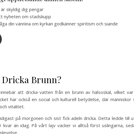
är skyldig dig pengar
fått nyheten om stadskupp
fråga din vännina om kyrkan godkänner spiritism och siande
t Dricka Brunn?
innebär att dricka vatten från en brunn av hälsoskäl, vilket var v
cket har också en social och kulturell betydelse, där människor 
ch vitalitet.
tidigast på morgonen och sist fick adeln dricka. Detta ledde till
er kvar än idag. På vårt lajv väcker vi alltså först uslingarna, s
plevelse.