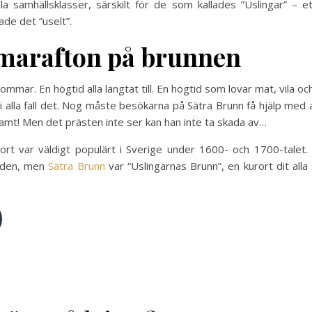
 alla samhällsklasser, särskilt för de som kallades ”Uslingar” –
e det ”uselt”.
arafton på brunnen
mar. En högtid alla längtat till. En högtid som lovar mat, vila och
i alla fall det. Nog måste besökarna på Sätra Brunn få hjälp med 
samt! Men det prästen inte ser kan han inte ta skada av…
rort var väldigt populärt i Sverige under 1600- och 1700-talet
ånden, men
Sätra Brunn
var “Uslingarnas Brunn”, en kurort dit alla