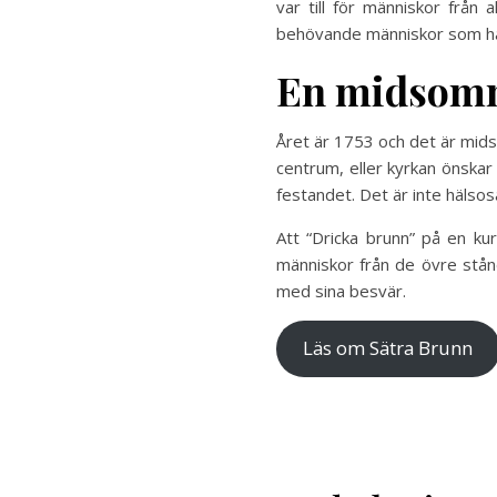
var till för människor från
behövande människor som had
En midsomm
Året är 1753 och det är midsom
centrum, eller kyrkan önskar 
festandet. Det är inte hälso
Att “Dricka brunn” på en ku
människor från de övre st
med sina besvär.
Läs om Sätra Brunn