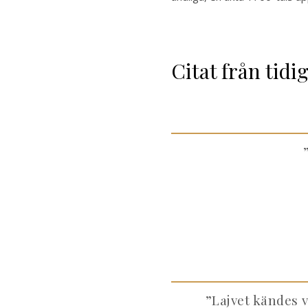
Citat från tidi
”Lajvet kändes v